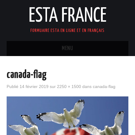
ESTA FRANCE
FORMUAIRE ESTA EN LIGNE ET EN FRANÇAIS
MENU
ACCUEIL
canada-flag
Publié
14 février 2019
sur
2250 × 1500
dans
canada-flag