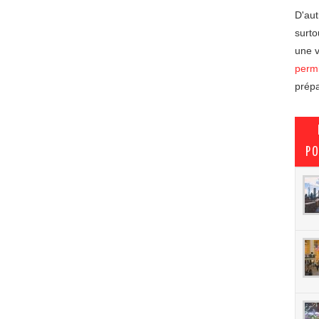
D'aut
surto
une v
permi
prépa
PO