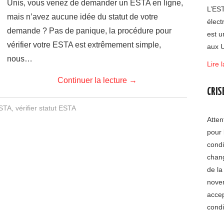
Unis, vous venez de demander un ESTA en ligne,
L’EST
mais n’avez aucune idée du statut de votre
élect
demande ? Pas de panique, la procédure pour
est u
vérifier votre ESTA est extrêmement simple,
aux U
nous…
Lire l
Continuer la lecture
→
CRIS
ESTA
,
vérifier statut ESTA
Atten
pour 
condi
chang
de la
nove
accep
condi