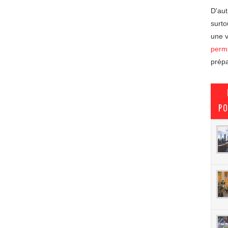
D'aut
surto
une v
permi
prépa
PO