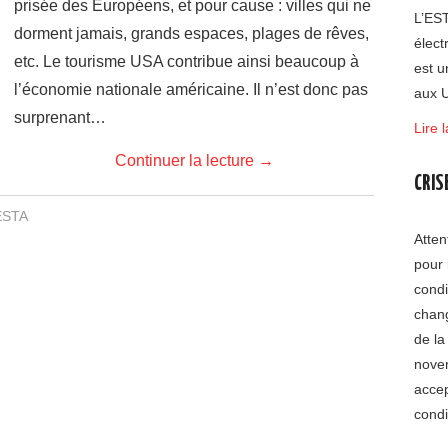
prisée des Européens, et pour cause : villes qui ne
L’EST
dorment jamais, grands espaces, plages de rêves,
élect
etc. Le tourisme USA contribue ainsi beaucoup à
est u
l’économie nationale américaine. Il n’est donc pas
aux U
surprenant…
Lire l
Continuer la lecture
→
CRIS
ESTA
Atten
pour 
condi
chang
de la
nove
accep
condi