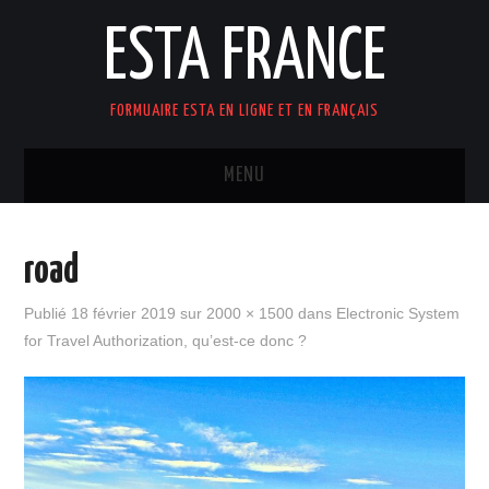
ESTA FRANCE
FORMUAIRE ESTA EN LIGNE ET EN FRANÇAIS
MENU
ACCUEIL
road
Publié
18 février 2019
sur
2000 × 1500
dans
Electronic System
for Travel Authorization, qu’est-ce donc ?