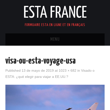
ESTA FRANCE
FORMUAIRE ESTA EN LIGNE ET EN FRANÇAIS
MENU
ACCUEIL
visa-ou-esta-voyage-usa
Published
13 de mayo de 2019
at
1023 × 682
in
Visado o
ESTA: ¿qué elegir para viajar a EE.UU.?