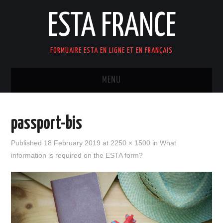
ESTA FRANCE
FORMUAIRE ESTA EN LIGNE ET EN FRANÇAIS
MENU
ACCUEIL
passport-bis
Published
18 February 2019
at
2250 × 1500
in
What
information is required on the ESTA form?